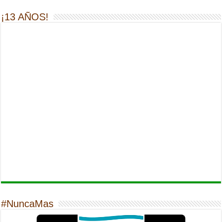
¡13 AÑOS!
#NuncaMas