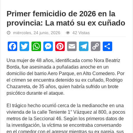
Primer femicidio de 2026 en la
provincia: La mató su ex cuñado
miércoles, 24 junio, 2026
42 Vistas
F
T
W
M
Pi
E
T
C
S
a
wi
h
e
nt
m
el
o
h
Una mujer de 48 años, identificada como Nora Beatriz
c
tt
at
ss
er
ail
e
p
ar
Borda, fue asesinada a puñaladas anoche en un
e
er
s
e
e
gr
y
e
domicilio del barrio Aero Parque, en Alto Comedero. Por
el crimen se encuentra detenido su ex cuñado, Rodrigo
b
A
n
st
a
Li
Chazarreta, de 35 años, quien habría sufrido un brote
o
p
g
m
n
psicótico durante el ataque.
o
p
er
k
El trágico hecho ocurrió cerca de la medianoche en una
k
vivienda de la calle Teniente 1° Vázquez al 800, a pocos
metros de la Seccional 46. Según los primeros datos de
la investigación, la víctima se encontraba conversando
en el comedor con el agresor mientras su ex pareja, sus