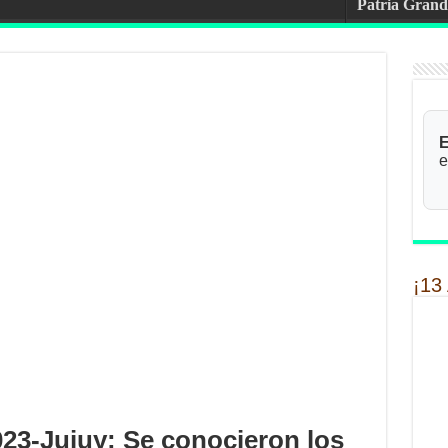
Patria Grand
E
e
¡13
23-Jujuy: Se conocieron los