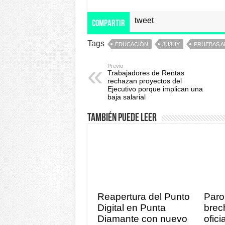
tweet
Compartir
Tags
EDUCACIÓN
JUJUY
PRUEBAS A
Previo
Trabajadores de Rentas
rechazan proyectos del
Ejecutivo porque implican una
baja salarial
También puede leer
Reapertura del Punto
Paro
Digital en Punta
brec
Diamante con nuevo
ofici