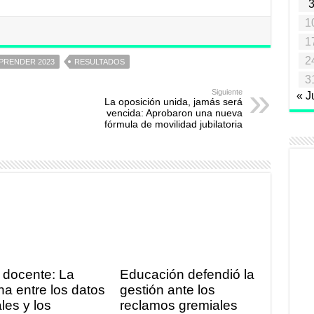
1
1
2
PRENDER 2023
RESULTADOS
3
Siguiente
« J
La oposición unida, jamás será
vencida: Aprobaron una nueva
fórmula de movilidad jubilatoria
 docente: La
Educación defendió la
ha entre los datos
gestión ante los
ales y los
reclamos gremiales