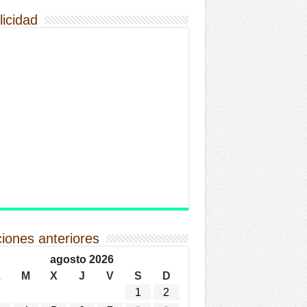
licidad
ciones anteriores
agosto 2026
L
M
X
J
V
S
D
1
2