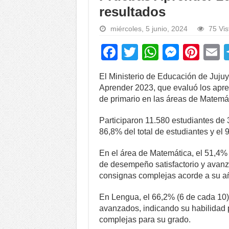
resultados
miércoles, 5 junio, 2024
75 Vis
F
T
W
M
Pi
a
wi
h
e
nt
El Ministerio de Educación de Jujuy
c
tt
at
ss
er
a
Aprender 2023, que evaluó los apre
e
er
s
e
e
de primario en las áreas de Matemá
b
A
n
st
Participaron 11.580 estudiantes de 3
o
p
g
86,8% del total de estudiantes y el 
o
p
er
En el área de Matemática, el 51,4% 
k
de desempeño satisfactorio y avanz
consignas complejas acorde a su añ
En Lengua, el 66,2% (6 de cada 10)
avanzados, indicando su habilidad 
complejas para su grado.