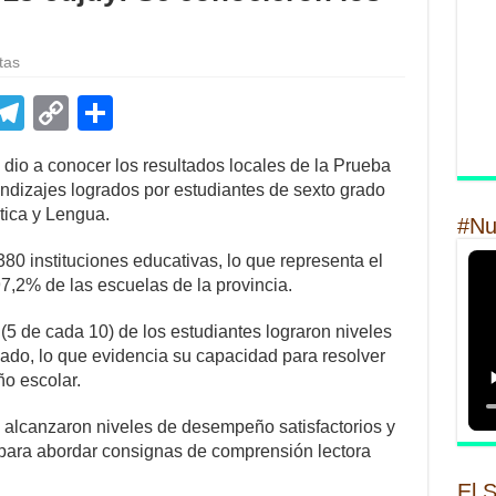
tas
E
T
C
S
m
el
o
h
 dio a conocer los resultados locales de la Prueba
il
e
p
ar
ndizajes logrados por estudiantes de sexto grado
gr
y
e
tica y Lengua.
#Nu
a
Li
80 instituciones educativas, lo que representa el
m
n
97,2% de las escuelas de la provincia.
k
(5 de cada 10) de los estudiantes lograron niveles
ado, lo que evidencia su capacidad para resolver
o escolar.
 alcanzaron niveles de desempeño satisfactorios y
para abordar consignas de comprensión lectora
El 