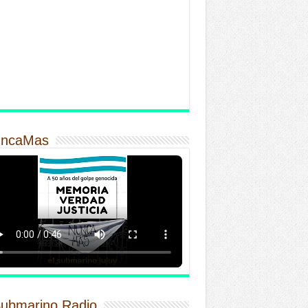
ncaMas
Submarino Radio