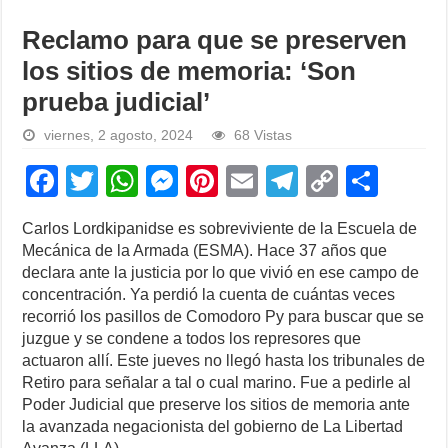
Reclamo para que se preserven
los sitios de memoria: ‘Son
prueba judicial’
viernes, 2 agosto, 2024
68 Vistas
F
T
W
M
Pi
E
T
C
S
a
wi
h
e
nt
m
el
o
h
Carlos Lordkipanidse es sobreviviente de la Escuela de
c
tt
at
ss
er
ail
e
p
ar
Mecánica de la Armada (ESMA). Hace 37 años que
e
er
s
e
e
gr
y
e
declara ante la justicia por lo que vivió en ese campo de
concentración. Ya perdió la cuenta de cuántas veces
b
A
n
st
a
Li
recorrió los pasillos de Comodoro Py para buscar que se
o
p
g
m
n
juzgue y se condene a todos los represores que
actuaron allí. Este jueves no llegó hasta los tribunales de
o
p
er
k
Retiro para señalar a tal o cual marino. Fue a pedirle al
k
Poder Judicial que preserve los sitios de memoria ante
la avanzada negacionista del gobierno de La Libertad