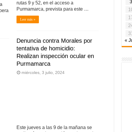
rutas 9 y 52, en el acceso a
ia
Purmamarca, prevista para este …
1
spera
1
Leer más »
2
3
Denuncia contra Morales por
« J
tentativa de homicidio:
Realizan inspección ocular en
Purmamarca
miércoles, 3 julio, 2024
Este jueves a las 9 de la mañana se