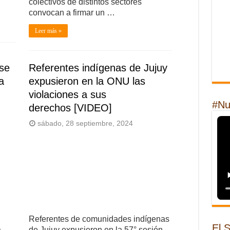
colectivos de distintos sectores
convocan a firmar un …
Leer más »
 se
Referentes indígenas de Jujuy
a
expusieron en la ONU las
violaciones a sus
#Nu
derechos [VIDEO]
sábado, 28 septiembre, 2024
Referentes de comunidades indígenas
El 
a
de Jujuy expusieron en la 57° sesión