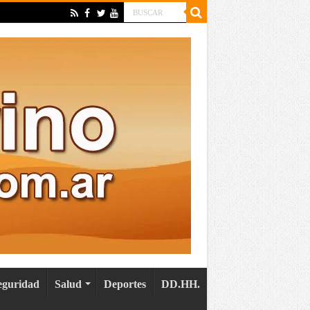
eguridad
Salud
Deportes
DD.HH.