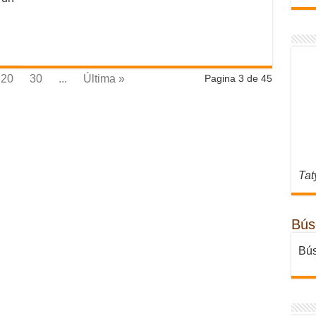
20
30
...
Última »
Pagina 3 de 45
Tat
Bús
Bús