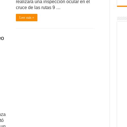
realizará una inspección ocular en el
cruce de las rutas 9 …
Leer más »
eo
nza
tó
 un