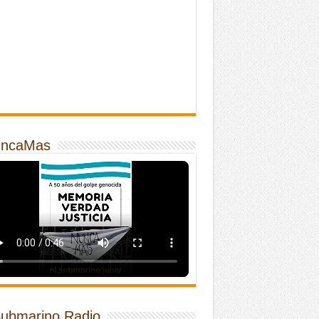
ncaMas
Submarino Radio