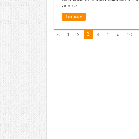
año de …
Leer más »
3
«
1
2
4
5
»
10