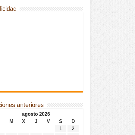
licidad
ciones anteriores
agosto 2026
L
M
X
J
V
S
D
1
2