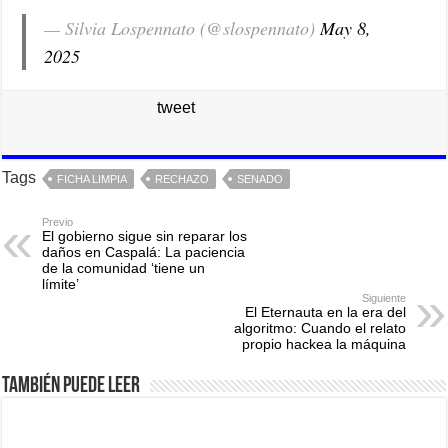
— Silvia Lospennato (@slospennato)
May 8,
2025
tweet
Tags
FICHA LIMPIA
RECHAZO
SENADO
Previo
El gobierno sigue sin reparar los
daños en Caspalá: La paciencia
de la comunidad ‘tiene un
límite’
Siguiente
El Eternauta en la era del
algoritmo: Cuando el relato
propio hackea la máquina
También puede leer