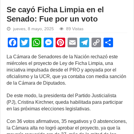
Se cayó Ficha Limpia en el
Senado: Fue por un voto
jueves, 8 mayo, 2025
89 Vistas
F
T
W
M
Pi
E
T
C
S
a
wi
h
e
nt
m
el
o
h
La Cámara de Senadores de la Nación rechazó este
c
tt
at
ss
er
ail
e
p
ar
miércoles el proyecto de Ley de Ficha Limpia, una
e
er
s
e
e
gr
y
e
iniciativa impulsada desde el PRO y apoyada por el
oficialismo y la UCR, que ya contaba con media sanción
b
A
n
st
a
Li
de la Cámara de Diputados.
o
p
g
m
n
De este modo, la presidenta del Partido Justicialista
o
p
er
k
(PJ), Cristina Kirchner, queda habilitada para participar
k
en las próximas elecciones legislativas.
Con 36 votos afirmativos, 35 negativos y 0 abstenciones,
la Cámara alta no logró aprobar el proyecto, ya que la