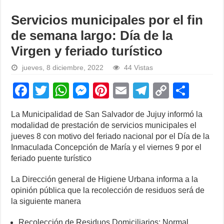
Servicios municipales por el fin
de semana largo: Día de la
Virgen y feriado turístico
jueves, 8 diciembre, 2022
44 Vistas
F
T
W
M
Pi
E
T
C
S
a
wi
h
e
nt
m
el
o
h
La Municipalidad de San Salvador de Jujuy informó la
c
tt
at
ss
er
ail
e
p
ar
modalidad de prestación de servicios municipales el
e
er
s
e
e
gr
y
e
jueves 8 con motivo del feriado nacional por el Día de la
Inmaculada Concepción de María y el viernes 9 por el
b
A
n
st
a
Li
feriado puente turístico
o
p
g
m
n
La Dirección general de Higiene Urbana informa a la
o
p
er
k
opinión pública que la recolección de residuos será de
k
la siguiente manera
Recolección de Residuos Domiciliarios: Normal