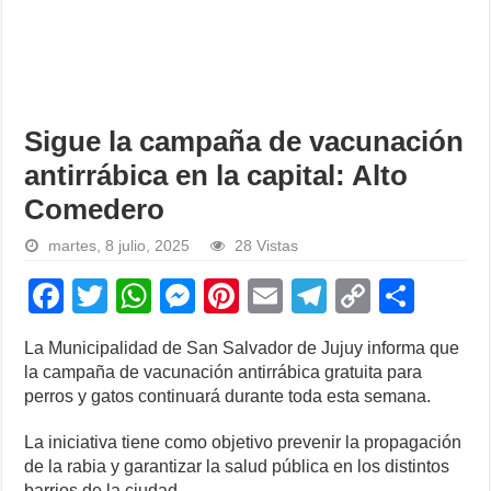
Sigue la campaña de vacunación
antirrábica en la capital: Alto
Comedero
martes, 8 julio, 2025
28 Vistas
F
T
W
M
Pi
E
T
C
S
a
wi
h
e
nt
m
el
o
h
La Municipalidad de San Salvador de Jujuy informa que
c
tt
at
ss
er
ail
e
p
ar
la campaña de vacunación antirrábica gratuita para
e
er
s
e
e
gr
y
e
perros y gatos continuará durante toda esta semana.
b
A
n
st
a
Li
La iniciativa tiene como objetivo prevenir la propagación
o
p
g
m
n
de la rabia y garantizar la salud pública en los distintos
barrios de la ciudad.