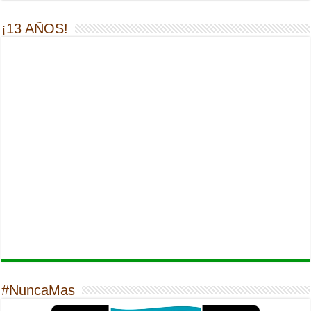
¡13 AÑOS!
#NuncaMas