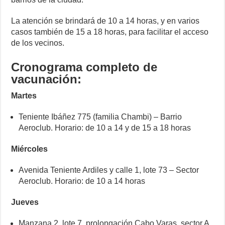
o
p
er
k
k
La atención se brindará de 10 a 14 horas, y en varios
casos también de 15 a 18 horas, para facilitar el acceso
de los vecinos.
Cronograma completo de
vacunación:
Martes
Teniente Ibáñez 775 (familia Chambi) – Barrio
Aeroclub. Horario: de 10 a 14 y de 15 a 18 horas
Miércoles
Avenida Teniente Ardiles y calle 1, lote 73 – Sector
Aeroclub. Horario: de 10 a 14 horas
Jueves
Manzana 2, lote 7, prolongación Cabo Varas, sector A