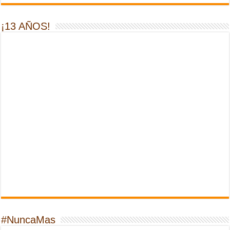
¡13 AÑOS!
#NuncaMas