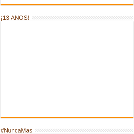
¡13 AÑOS!
#NuncaMas