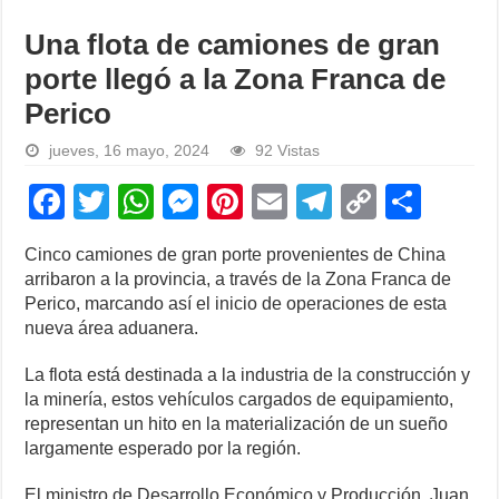
Una flota de camiones de gran
porte llegó a la Zona Franca de
Perico
jueves, 16 mayo, 2024
92 Vistas
F
T
W
M
Pi
E
T
C
S
a
wi
h
e
nt
m
el
o
h
Cinco camiones de gran porte provenientes de China
c
tt
at
ss
er
ail
e
p
ar
arribaron a la provincia, a través de la Zona Franca de
e
er
s
e
e
gr
y
e
Perico, marcando así el inicio de operaciones de esta
nueva área aduanera.
b
A
n
st
a
Li
o
p
g
m
n
La flota está destinada a la industria de la construcción y
la minería, estos vehículos cargados de equipamiento,
o
p
er
k
representan un hito en la materialización de un sueño
k
largamente esperado por la región.
El ministro de Desarrollo Económico y Producción, Juan