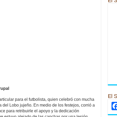
El 
rupal
El 
rticular para el futbolista, quien celebró con mucha
a del Lobo jujeño. En medio de los festejos, corrió a
e para retribuirle el apoyo y la dedicación
ue estuvo alejado de las canchas por una lesión.