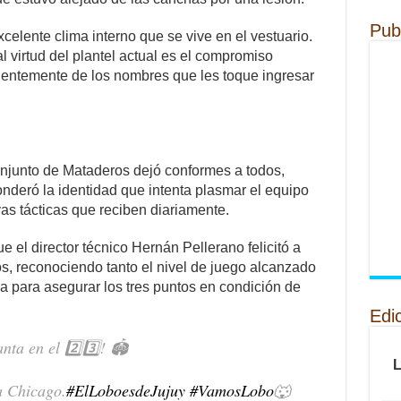
Pub
celente clima interno que se vive en el vestuario.
al virtud del plantel actual es el compromiso
ientemente de los nombres que les toque ingresar
conjunto de Mataderos dejó conformes a todos,
onderó la identidad que intenta plasmar el equipo
ivas tácticas que reciben diariamente.
 el director técnico Hernán Pellerano felicitó a
ios, reconociendo tanto el nivel de juego alcanzado
a para asegurar los tres puntos en condición de
Edi
nta en el 2️⃣3️⃣! 🏟️
a Chicago.
#ElLoboesdeJujuy
#VamosLobo
🐺