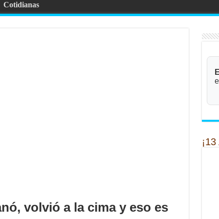
Cotidianas
E
e
¡13
nó, volvió a la cima y eso es