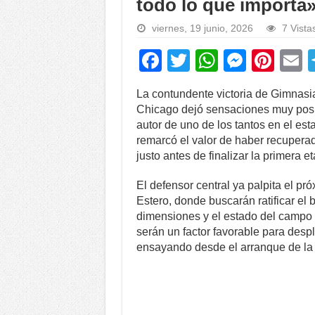
todo lo que importa
viernes, 19 junio, 2026
7 Vista
F
T
W
M
Pi
a
wi
h
e
nt
La contundente victoria de Gimnasi
c
tt
at
ss
er
a
Chicago dejó sensaciones muy positi
e
er
s
e
e
autor de uno de los tantos en el est
remarcó el valor de haber recuperad
b
A
n
st
justo antes de finalizar la primera 
o
p
g
El defensor central ya palpita el 
o
p
er
Estero, donde buscarán ratificar el
k
dimensiones y el estado del campo
serán un factor favorable para despl
ensayando desde el arranque de la