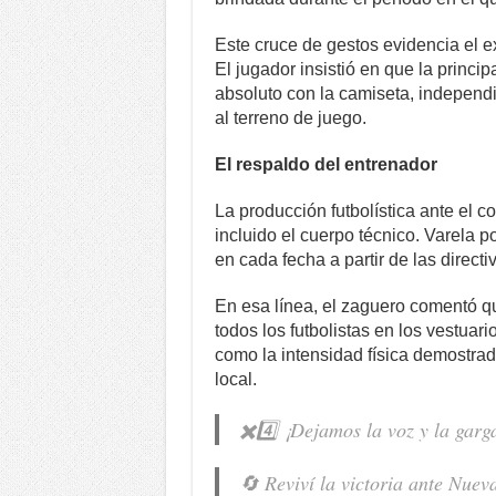
Este cruce de gestos evidencia el ex
El jugador insistió en que la princip
absoluto con la camiseta, independ
al terreno de juego.
El respaldo del entrenador
La producción futbolística ante el 
incluido el cuerpo técnico. Varela p
en cada fecha a partir de las direct
En esa línea, el zaguero comentó que
todos los futbolistas en los vestuar
como la intensidad física demostrad
local.
✖️4️⃣ ¡Dejamos la voz y la garga
🔄 Reviví la victoria ante Nuev