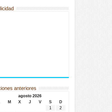
licidad
ciones anteriores
agosto 2026
L
M
X
J
V
S
D
1
2