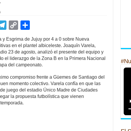
»
s
E
T
C
S
m
el
o
h
a y Esgrima de Jujuy por 4 a 0 sobre Nueva
il
e
p
ar
vas en el plantel albiceleste. Joaquín Varela,
gr
y
e
adio 23 de agosto, analizó el presente del equipo y
o el liderazgo de la Zona B en la Primera Nacional
a
Li
#Nu
etapa del campeonato.
m
n
próximo compromiso frente a Güemes de Santiago del
k
 buen momento colectivo. Varela confía en que las
 de juego del estadio Único Madre de Ciudades
egar la propuesta futbolística que vienen
 temporada.