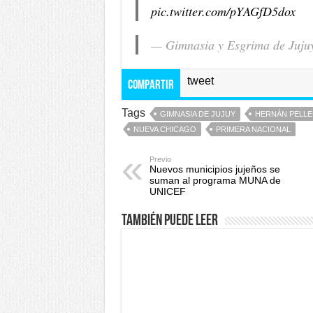
pic.twitter.com/pYAGfD5dox
— Gimnasia y Esgrima de Juju
tweet
Compartir
Tags
GIMNASIA DE JUJUY
HERNÁN PELL
NUEVA CHICAGO
PRIMERA NACIONAL
Previo
Nuevos municipios jujeños se
suman al programa MUNA de
UNICEF
También puede leer