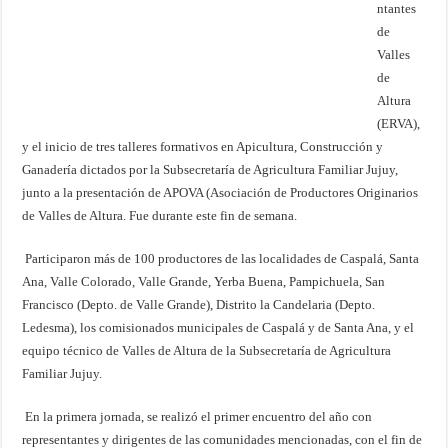
o
p
er
k
ntantes
de
k
Valles
de
Altura
(ERVA),
y el inicio de tres talleres formativos en Apicultura, Construcción y
Ganadería dictados por la Subsecretaría de Agricultura Familiar Jujuy,
junto a la presentación de APOVA (Asociación de Productores Originarios
de Valles de Altura. Fue durante este fin de semana.
Participaron más de 100 productores de las localidades de Caspalá, Santa
Ana, Valle Colorado, Valle Grande, Yerba Buena, Pampichuela, San
Francisco (Depto. de Valle Grande), Distrito la Candelaria (Depto.
Ledesma), los comisionados municipales de Caspalá y de Santa Ana, y el
equipo técnico de Valles de Altura de la Subsecretaría de Agricultura
Familiar Jujuy.
En la primera jornada, se realizó el primer encuentro del año con
representantes y dirigentes de las comunidades mencionadas, con el fin de