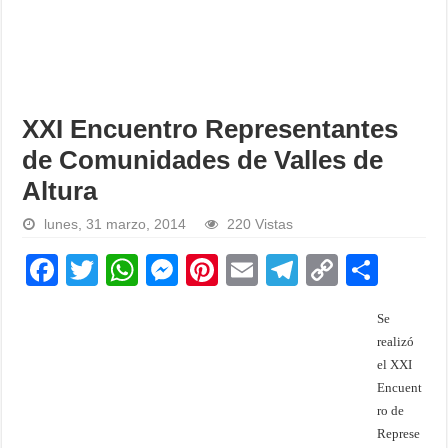
XXI Encuentro Representantes
de Comunidades de Valles de
Altura
lunes, 31 marzo, 2014
220 Vistas
F
T
W
M
Pi
E
T
C
S
a
wi
h
e
nt
m
el
o
h
Se
c
tt
at
ss
er
ail
e
p
ar
realizó
e
er
s
e
e
gr
y
e
el XXI
b
A
n
st
a
Li
Encuent
ro de
o
p
g
m
n
Represe