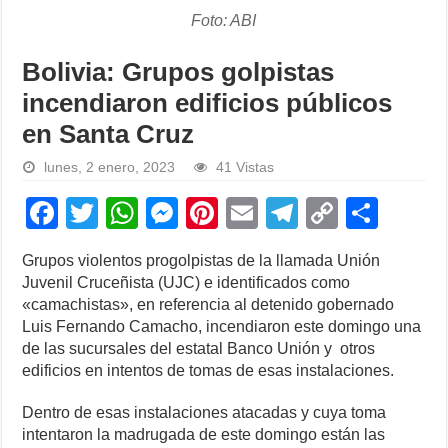
Foto: ABI
Bolivia: Grupos golpistas
incendiaron edificios públicos
en Santa Cruz
lunes, 2 enero, 2023
41 Vistas
F
T
W
M
Pi
E
T
C
S
a
wi
h
e
nt
m
el
o
h
Grupos violentos progolpistas de la llamada Unión
c
tt
at
ss
er
ail
e
p
ar
Juvenil Cruceñista (UJC) e identificados como
e
er
s
e
e
gr
y
e
«camachistas», en referencia al detenido gobernado
Luis Fernando Camacho, incendiaron este domingo una
b
A
n
st
a
Li
de las sucursales del estatal Banco Unión y otros
o
p
g
m
n
edificios en intentos de tomas de esas instalaciones.
o
p
er
k
Dentro de esas instalaciones atacadas y cuya toma
k
intentaron la madrugada de este domingo están las