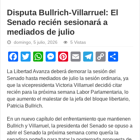
Disputa Bullrich-Villarruel: El
Senado recién sesionará a
mediados de julio
domingo, 5 julio, 2026
5 Vistas
F
T
W
M
Pi
E
T
C
S
a
wi
h
e
nt
m
el
o
h
La Libertad Avanza deberá demorar la sesión del
c
tt
at
ss
er
ail
e
p
ar
Senado hasta mediados de julio la sesión ordinaria, ya
e
er
s
e
e
gr
y
e
que la vicepresidenta Victoria Villarruel decidió citar
recién para la próxima semana Labor Parlamentaria, lo
b
A
n
st
a
Li
que aumento el malestar de la jefa del bloque libertario,
o
p
g
m
n
Patricia Bullrich.
o
p
er
k
En un nuevo capítulo del enfrentamiento que mantienen
k
Bullrich y Villarruel, la presidenta del Senado se opuso a
abrir el Senado la próxima semana como quería la
senadora porteña para tratar la postergada propuesta de