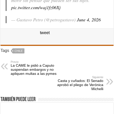
morir sin pensar que pueden ser sus hijos.
pic.twitter.com/waj1fz06Xj
— Gustavo Petro (@petrogustavo)
June 4, 2026
tweet
Tags
CHILE
Previo
La CAME le pidió a Caputo
suspendan embargos y no
apliquen multas a las pymes
Siguiente
Casta y cuñados: El Senado
aprobó el pliego de Verónica
Michelli
También puede leer