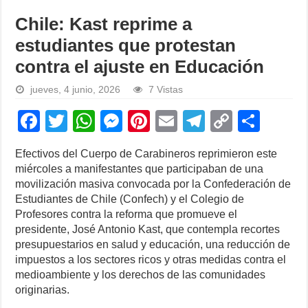
Chile: Kast reprime a
estudiantes que protestan
contra el ajuste en Educación
jueves, 4 junio, 2026
7 Vistas
F
T
W
M
Pi
E
T
C
S
a
wi
h
e
nt
m
el
o
h
Efectivos del Cuerpo de Carabineros reprimieron este
c
tt
at
ss
er
ail
e
p
ar
miércoles a manifestantes que participaban de una
e
er
s
e
e
gr
y
e
movilización masiva convocada por la Confederación de
Estudiantes de Chile (Confech) y el Colegio de
b
A
n
st
a
Li
Profesores contra la reforma que promueve el
o
p
g
m
n
presidente, José Antonio Kast, que contempla recortes
presupuestarios en salud y educación, una reducción de
o
p
er
k
impuestos a los sectores ricos y otras medidas contra el
k
medioambiente y los derechos de las comunidades
originarias.