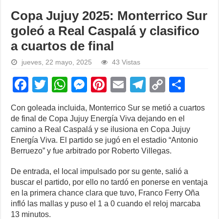
Copa Jujuy 2025: Monterrico Sur
goleó a Real Caspalá y clasifico
a cuartos de final
jueves, 22 mayo, 2025
43 Vistas
F
T
W
M
Pi
E
T
C
S
a
wi
h
e
nt
m
el
o
h
Con goleada incluida, Monterrico Sur se metió a cuartos
c
tt
at
ss
er
ail
e
p
ar
de final de Copa Jujuy Energía Viva dejando en el
e
er
s
e
e
gr
y
e
camino a Real Caspalá y se ilusiona en Copa Jujuy
Energía Viva. El partido se jugó en el estadio “Antonio
b
A
n
st
a
Li
Berruezo” y fue arbitrado por Roberto Villegas.
o
p
g
m
n
De entrada, el local impulsado por su gente, salió a
o
p
er
k
buscar el partido, por ello no tardó en ponerse en ventaja
k
en la primera chance clara que tuvo, Franco Ferry Oña
infló las mallas y puso el 1 a 0 cuando el reloj marcaba
13 minutos.