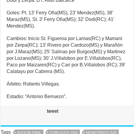
Dodi y Zerpa. DT: Aldo Balcarce
Goles: Pt. 13′ Ferry Oña(MS), 23′ Mendez(MS), 38′
Maraz(MS), St. 3′ Ferry Oña(MS); 32′ Dodi(RC); 41′
Mendez(MS).
Cambios: Inicio St. Figueroa por Lamas(RC) y Mamani
por Zerpa(RC); 13′ Rivero por Cardozo(MS) y Marañón
por J.Maraz(MS); 25′ Salinas por Burgos(MS) y Martinez
por Lozano(MS); 30′ J.Villalobos por E.Villalobos(RC),
Paco por Maizares(RC) y Cari por B.Villalobos (RC); 39′
Calatayu por Cabrera (MS).
Árbitro: Roberto Villegas.
Estadio: “Antonio Berruezo”.
tweet
Tags
4VOS DE FINAL
COPA JUJUY 2025
MONETRRICO SUR