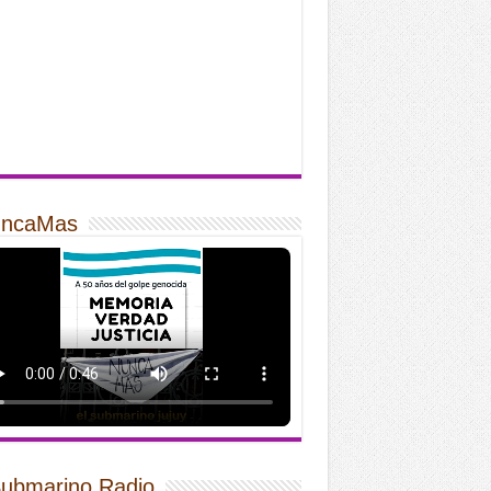
ncaMas
Submarino Radio