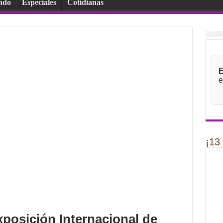
ndo
Especiales
Cotidianas
E
e
¡13
Exposición Internacional de