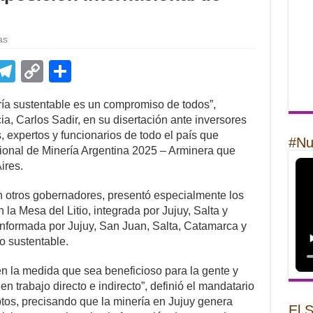
as
E
T
C
S
m
el
o
h
ría sustentable es un compromiso de todos”,
il
e
p
ar
ia, Carlos Sadir, en su disertación ante inversores
gr
y
e
 expertos y funcionarios de todo el país que
#Nu
cional de Minería Argentina 2025 – Arminera que
a
Li
ires.
m
n
n otros gobernadores, presentó especialmente los
k
la Mesa del Litio, integrada por Jujuy, Salta y
nformada por Jujuy, San Juan, Salta, Catamarca y
o sustentable.
 en la medida que sea beneficioso para la gente y
n trabajo directo e indirecto”, definió el mandatario
tos, precisando que la minería en Jujuy genera
El 