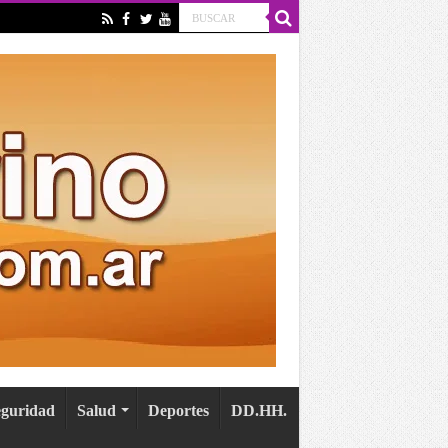
eguridad
Salud
Deportes
DD.HH.