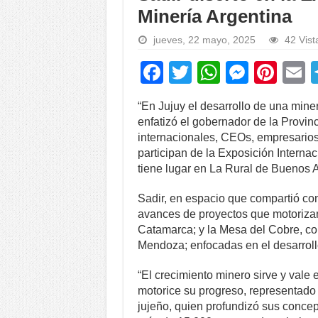
Minería Argentina
jueves, 22 mayo, 2025
42 Vist
F
T
W
M
Pi
a
wi
h
e
nt
“En Jujuy el desarrollo de una mine
c
tt
at
ss
er
a
enfatizó el gobernador de la Provinc
e
er
s
e
e
internacionales, CEOs, empresarios,
participan de la Exposición Interna
b
A
n
st
tiene lugar en La Rural de Buenos A
o
p
g
Sadir, en espacio que compartió co
o
p
er
avances de proyectos que motorizan 
k
Catamarca; y la Mesa del Cobre, co
Mendoza; enfocadas en el desarroll
“El crecimiento minero sirve y vale
motorice su progreso, representado e
jujeño, quien profundizó sus concep