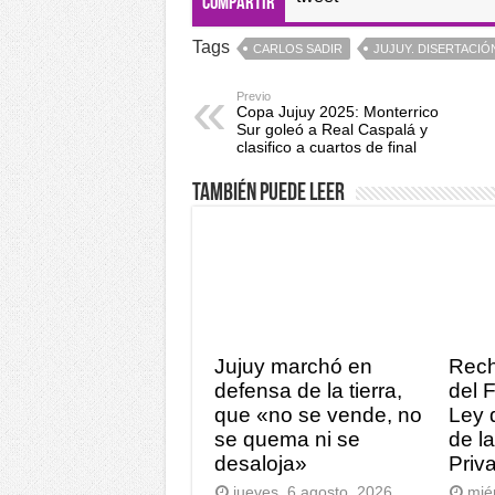
Compartir
Tags
CARLOS SADIR
JUJUY. DISERTACIÓ
Previo
Copa Jujuy 2025: Monterrico
Sur goleó a Real Caspalá y
clasifico a cuartos de final
También puede leer
Jujuy marchó en
Rech
defensa de la tierra,
del 
que «no se vende, no
Ley 
se quema ni se
de l
desaloja»
Priv
jueves, 6 agosto, 2026
mié