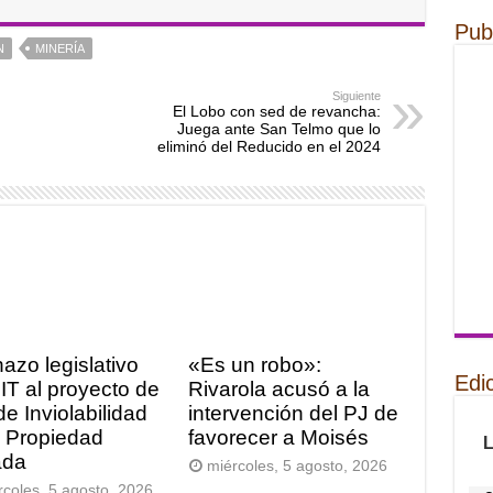
Pub
N
MINERÍA
Siguiente
El Lobo con sed de revancha:
Juega ante San Telmo que lo
eliminó del Reducido en el 2024
azo legislativo
«Es un robo»:
Edi
FIT al proyecto de
Rivarola acusó a la
de Inviolabilidad
intervención del PJ de
a Propiedad
favorecer a Moisés
ada
miércoles, 5 agosto, 2026
rcoles, 5 agosto, 2026