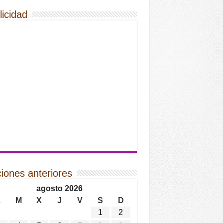
licidad
ciones anteriores
agosto 2026
L
M
X
J
V
S
D
1
2