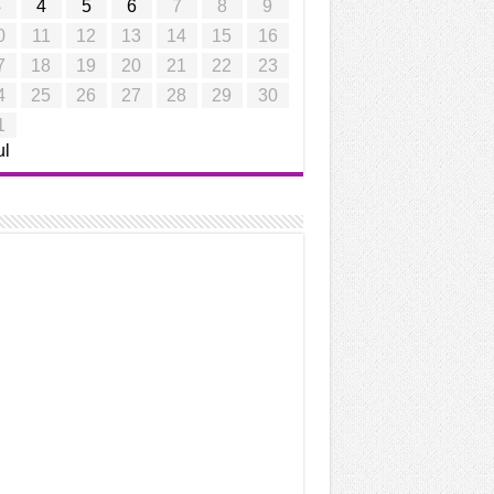
3
4
5
6
7
8
9
0
11
12
13
14
15
16
7
18
19
20
21
22
23
4
25
26
27
28
29
30
1
ul