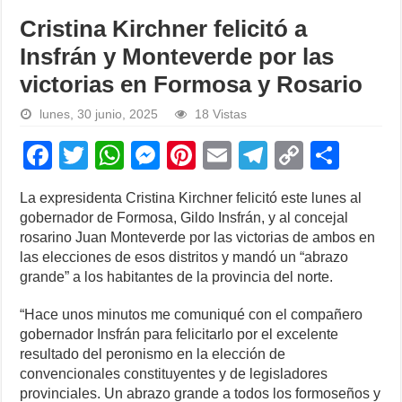
Cristina Kirchner felicitó a
Insfrán y Monteverde por las
victorias en Formosa y Rosario
lunes, 30 junio, 2025
18 Vistas
F
T
W
M
Pi
E
T
C
S
a
wi
h
e
nt
m
el
o
h
La expresidenta Cristina Kirchner felicitó este lunes al
c
tt
at
ss
er
ail
e
p
ar
gobernador de Formosa, Gildo Insfrán, y al concejal
e
er
s
e
e
gr
y
e
rosarino Juan Monteverde por las victorias de ambos en
las elecciones de esos distritos y mandó un “abrazo
b
A
n
st
a
Li
grande” a los habitantes de la provincia del norte.
o
p
g
m
n
“Hace unos minutos me comuniqué con el compañero
o
p
er
k
gobernador Insfrán para felicitarlo por el excelente
k
resultado del peronismo en la elección de
convencionales constituyentes y de legisladores
provinciales. Un abrazo grande a todos los formoseños y