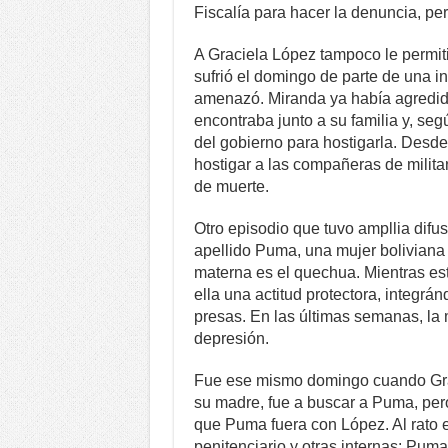
Fiscalía para hacer la denuncia, pe
A Graciela López tampoco le permit
sufrió el domingo de parte de una in
amenazó. Miranda ya había agredido
encontraba junto a su familia y, segú
del gobierno para hostigarla. Desde
hostigar a las compañeras de milita
de muerte.
Otro episodio que tuvo ampllia difus
apellido Puma, una mujer boliviana
materna es el quechua. Mientras es
ella una actitud protectora, integrá
presas. En las últimas semanas, la 
depresión.
Fue ese mismo domingo cuando Grac
su madre, fue a buscar a Puma, pero
que Puma fuera con López. Al rato 
penitenciario y otras internas: Pum