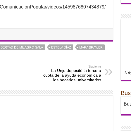
iaComunicacionPopular/videos/1459876807434879/
LIBERTAD DE MILAGRO SALA
ESTELA DÍAZ
MARA BRAWER
Siguiente
La Unju depositó la tercera
Tat
cuota de la ayuda económica a
los becarios universitarios
Bús
Bús