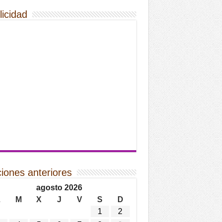
licidad
ciones anteriores
agosto 2026
L
M
X
J
V
S
D
1
2