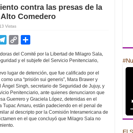
nto contra las presas de la
e Alto Comedero
13 Vistas
E
T
C
S
m
el
o
h
oras del Comité por la Libertad de Milagro Sala,
il
e
p
ar
#Nu
guridad y el subjefe del Servicio Penitenciario,
gr
y
e
evo lugar de detención, que fue calificado por el
a
Li
 como una “prisión sui generis”, Mara Brawer y
m
n
 Ángel Singh, secretario de Seguridad de Jujuy, y
rvicio Penitenciario, ante quienes denunciaron que
k
sa Guerrero y Graciela López, detenidas en el
a Tupac Amaru, están padeciendo en el penal de
lar al descripto por la Comisión Interamericana de
tamen en el que concluyó que Milagro Sala no
miento.
El 