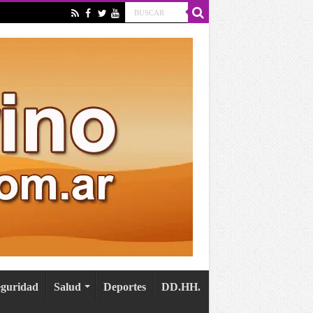
eguridad
Salud
Deportes
DD.HH.