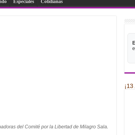
ndo
Especiales
Cotidianas
E
e
¡13
adoras del Comité por la Libertad de Milagro Sala.