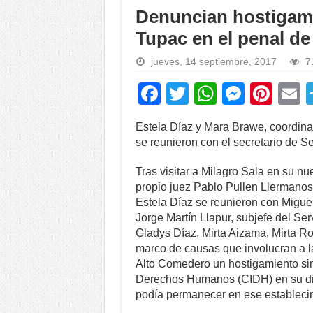
Denuncian hostigamie
Tupac en el penal d
jueves, 14 septiembre, 2017
7
F
T
W
M
Pi
a
wi
h
e
nt
Estela Díaz y Mara Brawe, coordinad
c
tt
at
ss
er
a
se reunieron con el secretario de Se
e
er
s
e
e
Tras visitar a Milagro Sala en su nu
b
A
n
st
propio juez Pablo Pullen Llermanos
o
p
g
Estela Díaz se reunieron con Miguel
Jorge Martín Llapur, subjefe del Se
o
p
er
Gladys Díaz, Mirta Aizama, Mirta Ro
k
marco de causas que involucran a l
Alto Comedero un hostigamiento simi
Derechos Humanos (CIDH) en su dic
podía permanecer en ese estableci