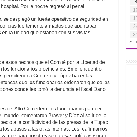
l hospital. Por la noche regresó al penal.
1
1
s, se desplegó un fuerte operativo de seguridad en
n policías fuertemente armados que apuntaban
2
 en la unidad que estaban con sus visitas,
3
« J
de estos hechos que el Comité por la Libertad de
 los funcionarios provinciales. En el encuentro,
s permitieron a Guerrero y López hacer las
entonces que los funcionarios ordenaron que se las
ciones donde les tomó la denuncia el fiscal Darío
s del Alto Comedero, los funcionarios parecen
el mundo -comentaron Brawer y Díaz al salir de la
specto a la conflictividad de las presas de la Tupac
 los abusos a las otras internas. Les reafirmamos
ya que para nosotros son presas políticas y gran