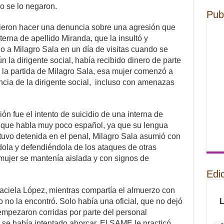
ro se lo negaron.
Pub
ieron hacer una denuncia sobre una agresión que
terna de apellido Miranda, que la insultó y
 a Milagro Sala en un día de visitas cuando se
n la dirigente social, había recibido dinero de parte
 la partida de Milagro Sala, esa mujer comenzó a
ncia de la dirigente social, incluso con amenazas
ión fue el intento de suicidio de una interna de
 que habla muy poco español, ya que su lengua
tuvo detenida en el penal, Milagro Sala asumió con
ndola y defendiéndola de los ataques de otras
mujer se mantenía aislada y con signos de
Edi
iela López, mientras compartía el almuerzo con
 no la encontró. Solo había una oficial, que no dejó
empezaron corridas por parte del personal
a se había intentado ahorcar. El SAME le practicó