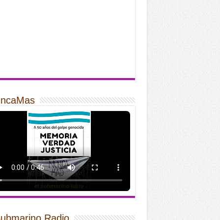
ncaMas
Submarino Radio