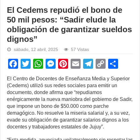
El Cedems repudió el bono de
50 mil pesos: “Sadir elude la
obligación de garantizar sueldos
dignos”
sábado, 12 abril, 2025
57 Vistas
F
T
W
M
Pi
E
T
C
S
a
wi
h
e
nt
m
el
o
h
El Centro de Docentes de Enseñanza Media y Superior
c
tt
at
ss
er
ail
e
p
ar
(Cedems) utilizó sus redes sociales para emitir un
e
er
s
e
e
gr
y
e
documento, donde afirma que “repudiamos
enérgicamente la nueva maniobra del gobierno de Sadir,
b
A
n
st
a
Li
que impone un bono de $50.000 como parche
o
p
g
m
n
demagógico. No resuelve la miseria salarial y, a su vez,
evade su obligación de garantizar salarios dignos a los
o
p
er
k
docentes y trabajadores estatales de Jujuy”.
k
“Esta medida, anunciada unilateralmente sin respetar las