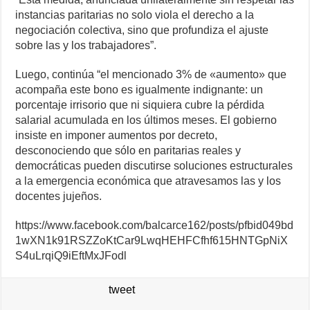
instancias paritarias no solo viola el derecho a la
negociación colectiva, sino que profundiza el ajuste
sobre las y los trabajadores”.
Luego, continúa “el mencionado 3% de «aumento» que
acompaña este bono es igualmente indignante: un
porcentaje irrisorio que ni siquiera cubre la pérdida
salarial acumulada en los últimos meses. El gobierno
insiste en imponer aumentos por decreto,
desconociendo que sólo en paritarias reales y
democráticas pueden discutirse soluciones estructurales
a la emergencia económica que atravesamos las y los
docentes jujeños.
https://www.facebook.com/balcarce162/posts/pfbid049bd
1wXN1k91RSZZoKtCar9LwqHEHFCfhf615HNTGpNiX
S4uLrqiQ9iEftMxJFodl
tweet