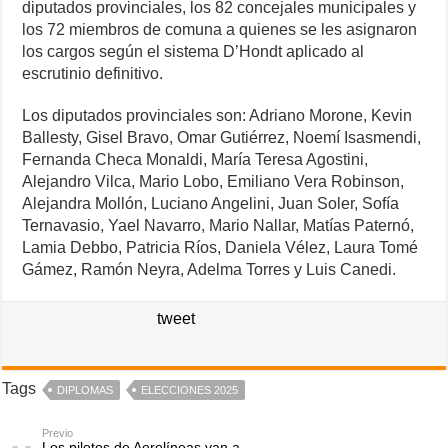
diputados provinciales, los 82 concejales municipales y
los 72 miembros de comuna a quienes se les asignaron
los cargos según el sistema D’Hondt aplicado al
escrutinio definitivo.
Los diputados provinciales son: Adriano Morone, Kevin
Ballesty, Gisel Bravo, Omar Gutiérrez, Noemí Isasmendi,
Fernanda Checa Monaldi, María Teresa Agostini,
Alejandro Vilca, Mario Lobo, Emiliano Vera Robinson,
Alejandra Mollón, Luciano Angelini, Juan Soler, Sofía
Ternavasio, Yael Navarro, Mario Nallar, Matías Paternó,
Lamia Debbo, Patricia Ríos, Daniela Vélez, Laura Tomé
Gámez, Ramón Neyra, Adelma Torres y Luis Canedi.
tweet
Tags
DIPLOMAS
ELECCIONES 2025
Previo
Los pilotos de Aerolíneas van a