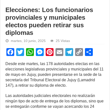
Elecciones: Los funcionarios
provinciales y municipales
electos pueden retirar sus
diplomas
martes, 10 junio, 2025
25 Vistas
F
T
W
M
Pi
E
T
C
S
a
wi
h
e
nt
m
el
o
h
Desde este martes, las 178 autoridades electas en las
c
tt
at
ss
er
ail
e
p
ar
elecciones legislativas provinciales y municipales del 11
e
er
s
e
e
gr
y
e
de mayo en Jujuy, pueden presentarse en la sede de la
secretaría del Tribunal Electoral de Jujuy (Lamadrid
b
A
n
st
a
Li
147), a retirar su diploma de electo.
o
p
g
m
n
Las autoridades judiciales electorales no realizarán
o
p
er
k
ningún tipo de acto de entrega de los diplomas, sino que
k
se entregarán conforme se vayan acercando los 24