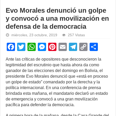
Evo Morales denunció un golpe
y convocó a una movilización en
defensa de la democracia
miércoles, 23 octubre, 2019
257 Vistas
F
T
W
M
Pi
E
T
C
S
a
wi
h
e
nt
m
el
o
h
Ante las críticas de opositores que desconocieron la
c
tt
at
ss
er
ail
e
p
ar
legitimidad del escrutinio que hasta ahora da como
e
er
s
e
e
gr
y
e
ganador de las elecciones del domingo en Bolivia, el
presidente Evo Morales denunció que «está en proceso
b
A
n
st
a
Li
un golpe de estado” comandado por la derecha y la
o
p
g
m
n
política internacional. En una conferencia de prensa
brindada esta mañana, el mandatario declaró un estado
o
p
er
k
de emergencia y convocó a una gran movilización
k
pacífica para defender la democracia.
A primera hora de la mañana, desde la Casa Grande del