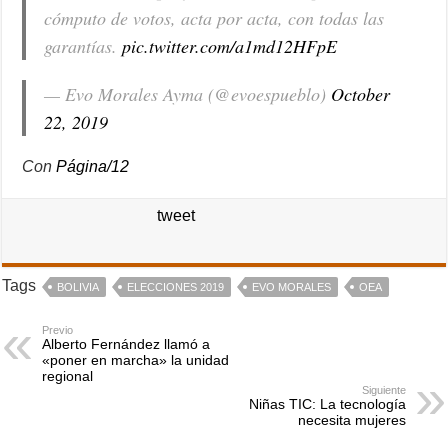
cómputo de votos, acta por acta, con todas las
garantías.
pic.twitter.com/a1md12HFpE
— Evo Morales Ayma (@evoespueblo)
October
22, 2019
Con
Página/12
tweet
Tags
BOLIVIA
ELECCIONES 2019
EVO MORALES
OEA
Previo
Alberto Fernández llamó a
«poner en marcha» la unidad
regional
Siguiente
Niñas TIC: La tecnología
necesita mujeres