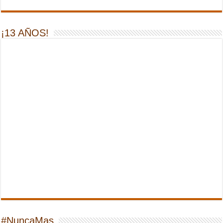
¡13 AÑOS!
#NuncaMas