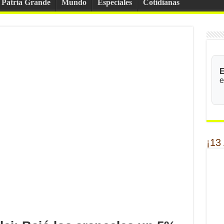
Patria Grande
Mundo
Especiales
Cotidianas
E
e
¡13