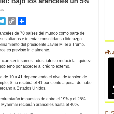
lei: Bajó los aranceles un 5%
tas
E
T
C
S
m
el
o
h
ranceles de 70 países del mundo como parte de
il
e
p
ar
a sus aliados e intentar consolidar su liderazgo
gr
y
e
plinamiento del presidente Javier Milei a Trump,
celes previsto inicialmente.
#Nu
a
Li
m
n
ncarecer insumos industriales o reducir la liquidez
obierno por acceder al crédito externo.
k
 va de 10 a 41 dependiendo el nivel de tensión de
lo, Siria recibirá el 41 por ciento a pesar de haber
ercano a Estados Unidos.
enfrentarán impuestos de entre el 19% y el 25%,
 Myanmar recibirán aranceles hasta el 40%.
El 