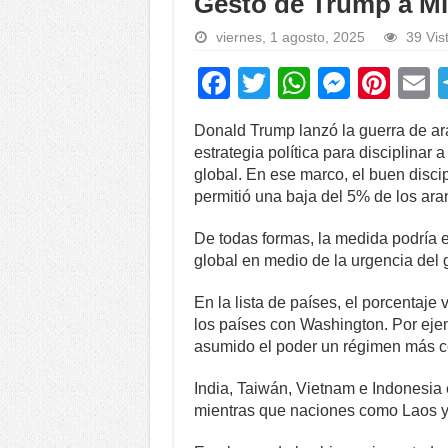
Gesto de Trump a Mi
viernes, 1 agosto, 2025
39 Vis
F
T
W
M
Pi
a
wi
h
e
nt
Donald Trump lanzó la guerra de a
c
tt
at
ss
er
a
estrategia política para disciplinar 
e
er
s
e
e
global. En ese marco, el buen disci
permitió una baja del 5% de los aran
b
A
n
st
o
p
g
De todas formas, la medida podría e
global en medio de la urgencia del g
o
p
er
k
En la lista de países, el porcentaje
los países con Washington. Por ejemp
asumido el poder un régimen más c
India, Taiwán, Vietnam e Indonesia 
mientras que naciones como Laos y