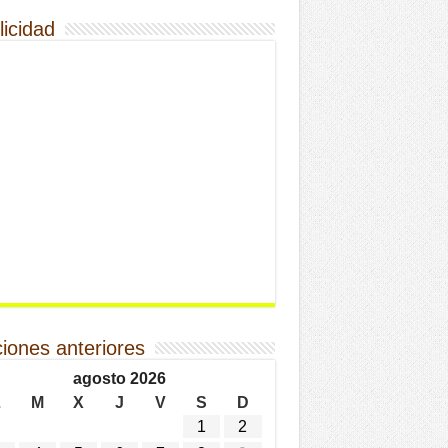
licidad
ciones anteriores
agosto 2026
L
M
X
J
V
S
D
1
2