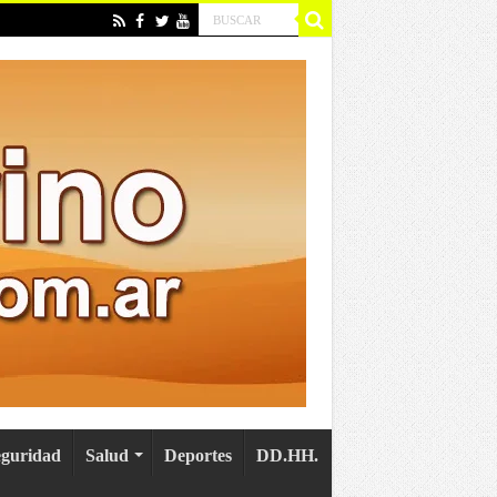
eguridad
Salud
Deportes
DD.HH.