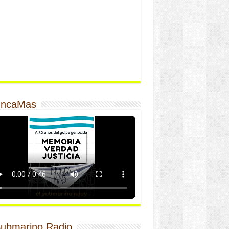
ncaMas
Submarino Radio