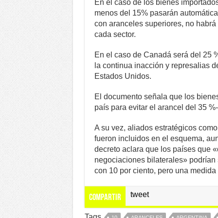
En el caso de los bienes importado
menos del 15% pasarán automáticam
con aranceles superiores, no habrá
cada sector.
En el caso de Canadá será del 25 %
la continua inacción y represalias d
Estados Unidos.
El documento señala que los bienes 
país para evitar el arancel del 35 
A su vez, aliados estratégicos como
fueron incluidos en el esquema, au
decreto aclara que los países que 
negociaciones bilaterales» podrían
con 10 por ciento, pero una medida 
tweet
Compartir
Tags
10
ARANCELES
ARGENTINA