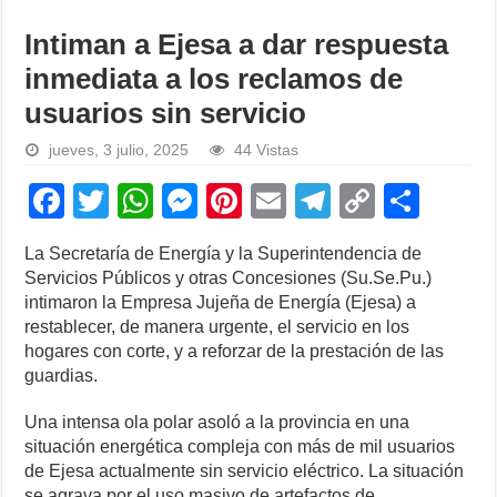
Intiman a Ejesa a dar respuesta
inmediata a los reclamos de
usuarios sin servicio
jueves, 3 julio, 2025
44 Vistas
F
T
W
M
Pi
E
T
C
S
a
wi
h
e
nt
m
el
o
h
La Secretaría de Energía y la Superintendencia de
c
tt
at
ss
er
ail
e
p
ar
Servicios Públicos y otras Concesiones (Su.Se.Pu.)
e
er
s
e
e
gr
y
e
intimaron la Empresa Jujeña de Energía (Ejesa) a
restablecer, de manera urgente, el servicio en los
b
A
n
st
a
Li
hogares con corte, y a reforzar de la prestación de las
o
p
g
m
n
guardias.
o
p
er
k
Una intensa ola polar asoló a la provincia en una
k
situación energética compleja con más de mil usuarios
de Ejesa actualmente sin servicio eléctrico. La situación
se agrava por el uso masivo de artefactos de