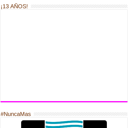
¡13 AÑOS!
#NuncaMas