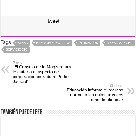
tweet
Tags
EJESA
ENERGÍA ELÉCTRICA
INTIMACIÓN
REESTABLECER
SERVICIOCIO
Previo
“El Consejo de la Magistratura
le quitaría el aspecto de
corporación cerrada al Poder
Judicial”
Siguiente
Educación informa el regreso
normal a las aulas, tras dos
días de ola polar
También puede leer