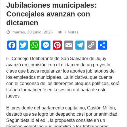
Jubilaciones municipales:
Concejales avanzan con
dictamen
martes, 30 junio, 2026
7 Vistas
F
T
W
M
Pi
E
T
C
S
a
wi
h
e
nt
m
el
o
h
El Concejo Deliberante de San Salvador de Jujuy
c
tt
at
ss
er
ail
e
p
ar
avanzó en comisión con el dictamen de un proyecto
e
er
s
e
e
gr
y
e
clave que busca regularizar los aportes jubilatorios de
los empleados municipales. La iniciativa, que cuenta
b
A
n
st
a
Li
con el consenso de los diferentes bloques políticos, será
o
p
g
m
n
tratada formalmente en la sesión ordinaria de este
jueves.
o
p
er
k
k
El presidente del parlamento capitalino, Gastón Millón,
destacó que se logró un despacho casi por unanimidad.
Según detalló el edil, la propuesta consiste en un
régimen voluntario que permitirá a los trabajadores