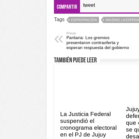
tweet
Compartir
Tags
EXPROPIACIÓN
INGENIO LA ESPER
Previo
Paritaria: Los gremios
presentaron contraoferta y
esperan respuesta del gobierno
También puede leer
Juju
La Justicia Federal
defen
suspendió el
que 
cronograma electoral
se q
en el PJ de Jujuy
desa