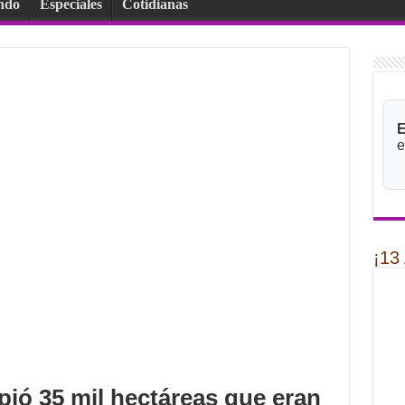
ndo
Especiales
Cotidianas
E
e
¡13
pió 35 mil hectáreas que eran