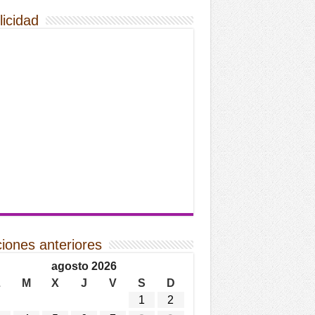
licidad
ciones anteriores
agosto 2026
L
M
X
J
V
S
D
1
2