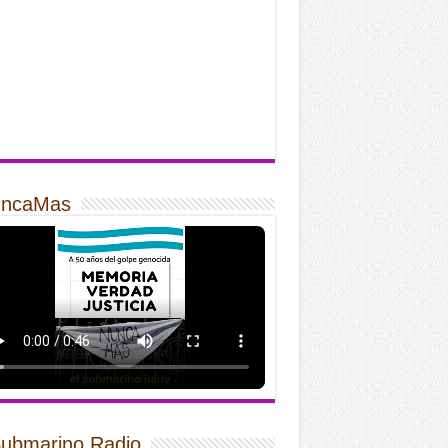
ncaMas
Submarino Radio