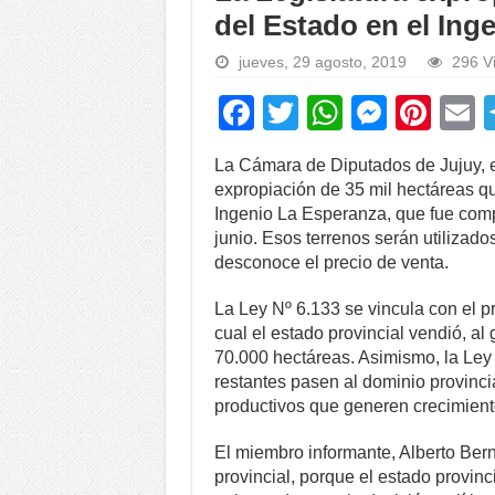
del Estado en el Ing
jueves, 29 agosto, 2019
296 V
F
T
W
M
Pi
a
wi
h
e
nt
La Cámara de Diputados de Jujuy, en
c
tt
at
ss
er
a
expropiación de 35 mil hectáreas qu
e
er
s
e
e
Ingenio La Esperanza, que fue comp
junio. Esos terrenos serán utilizado
b
A
n
st
desconoce el precio de venta.
o
p
g
La Ley Nº 6.133 se vincula con el p
o
p
er
cual el estado provincial vendió, al 
k
70.000 hectáreas. Asimismo, la Ley
restantes pasen al dominio provinci
productivos que generen crecimiento
El miembro informante, Alberto Ber
provincial, porque el estado provinci