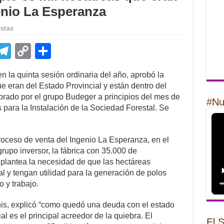
enio La Esperanza
istas
E
T
C
S
m
el
o
h
 la quinta sesión ordinaria del año, aprobó la
il
e
p
ar
e eran del Estado Provincial y están dentro del
gr
y
e
rado por el grupo Budeger a principios del mes de
#Nu
s para la Instalación de la Sociedad Forestal. Se
a
Li
m
n
roceso de venta del Ingenio La Esperanza, en el
k
grupo inversor, la fábrica con 35.000 de
 plantea la necesidad de que las hectáreas
al y tengan utilidad para la generación de polos
 y trabajo.
nis, explicó “como quedó una deuda con el estado
al es el principal acreedor de la quiebra. El
El 