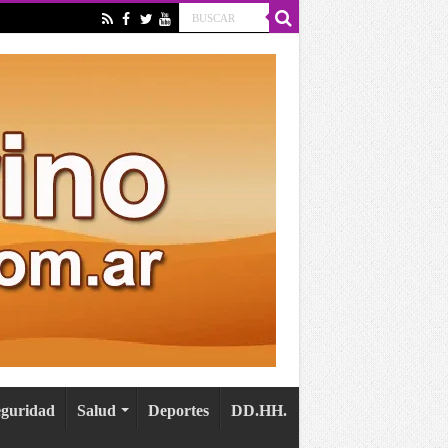
eguridad
Salud
Deportes
DD.HH.