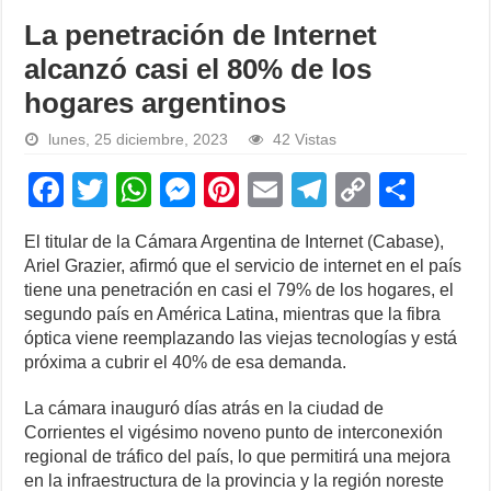
La penetración de Internet
alcanzó casi el 80% de los
hogares argentinos
lunes, 25 diciembre, 2023
42 Vistas
F
T
W
M
Pi
E
T
C
S
a
wi
h
e
nt
m
el
o
h
El titular de la Cámara Argentina de Internet (Cabase),
c
tt
at
ss
er
ail
e
p
ar
Ariel Grazier, afirmó que el servicio de internet en el país
e
er
s
e
e
gr
y
e
tiene una penetración en casi el 79% de los hogares, el
segundo país en América Latina, mientras que la fibra
b
A
n
st
a
Li
óptica viene reemplazando las viejas tecnologías y está
o
p
g
m
n
próxima a cubrir el 40% de esa demanda.
o
p
er
k
La cámara inauguró días atrás en la ciudad de
k
Corrientes el vigésimo noveno punto de interconexión
regional de tráfico del país, lo que permitirá una mejora
en la infraestructura de la provincia y la región noreste