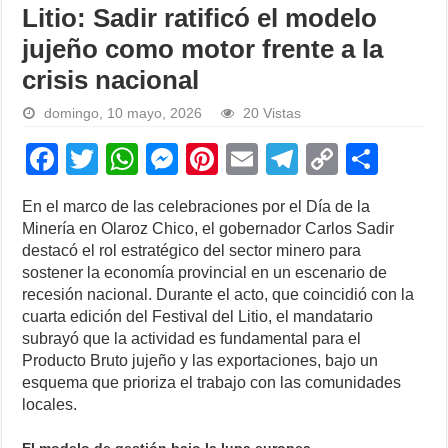
Litio: Sadir ratificó el modelo
jujeño como motor frente a la
crisis nacional
domingo, 10 mayo, 2026
20 Vistas
F
T
W
M
Pi
E
T
C
S
a
wi
h
e
nt
m
el
o
h
En el marco de las celebraciones por el Día de la
c
tt
at
ss
er
ail
e
p
ar
Minería en Olaroz Chico, el gobernador Carlos Sadir
e
er
s
e
e
gr
y
e
destacó el rol estratégico del sector minero para
sostener la economía provincial en un escenario de
b
A
n
st
a
Li
recesión nacional. Durante el acto, que coincidió con la
o
p
g
m
n
cuarta edición del Festival del Litio, el mandatario
subrayó que la actividad es fundamental para el
o
p
er
k
Producto Bruto jujeño y las exportaciones, bajo un
k
esquema que prioriza el trabajo con las comunidades
locales.
El modelo de gestión bajo la lupa europea