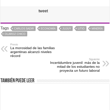
tweet
Tags
CARLOS SADIR
ECONOMÍA
JUJUY
LITIO
MINERÍA
OLAROZ CHICO
Previo
La morosidad de las familias
argentinas alcanzó niveles
récord
Siguiente
Incertidumbre juvenil: más de la
mitad de los estudiantes no
proyecta un futuro laboral
También puede leer