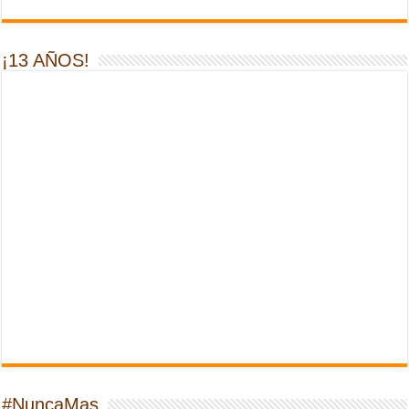
¡13 AÑOS!
#NuncaMas