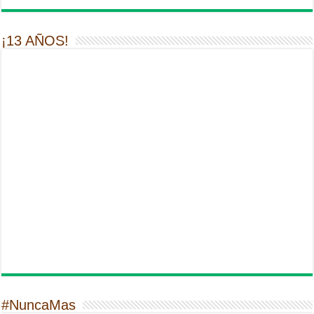
¡13 AÑOS!
#NuncaMas