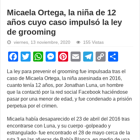
Micaela Ortega, la niña de 12
años cuyo caso impulsó la ley
de grooming
viernes, 13 noviembre, 2020
155 Vistas
F
T
W
M
Pi
E
T
C
S
a
wi
h
e
nt
m
el
o
h
La ley para prevenir el grooming fue impulsada tras el
c
tt
at
ss
er
ail
e
p
ar
caso de Micaela Ortega, la niña asesinada en 2016,
e
er
s
e
e
gr
y
e
cuanto tenía 12 años, por Jonathan Luna, un hombre
que la contactó por la red social Facebook haciéndose
b
A
n
st
a
Li
pasar por una menor de edad, y fue condenado a prisión
o
p
g
m
n
perpetua por el crimen.
o
p
er
k
Micaela había desaparecido el 23 de abril del 2016 tras
k
encontrarse con Luna, y su cuerpo -golpeado y
estrangulado- fue encontrado el 28 de mayo cerca de la
ruta 3 en las afueras de Bahía Blanca, en medio de una