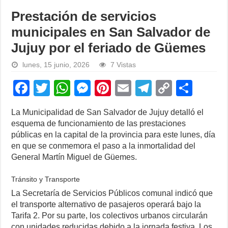
Prestación de servicios
municipales en San Salvador de
Jujuy por el feriado de Güemes
lunes, 15 junio, 2026
7 Vistas
F
T
W
M
Pi
E
T
C
S
a
wi
h
e
nt
m
el
o
h
La Municipalidad de San Salvador de Jujuy detalló el
c
tt
at
ss
er
ail
e
p
ar
esquema de funcionamiento de las prestaciones
e
er
s
e
e
gr
y
e
públicas en la capital de la provincia para este lunes, día
en que se conmemora el paso a la inmortalidad del
b
A
n
st
a
Li
General Martín Miguel de Güemes.
o
p
g
m
n
Tránsito y Transporte
o
p
er
k
La Secretaría de Servicios Públicos comunal indicó que
k
el transporte alternativo de pasajeros operará bajo la
Tarifa 2. Por su parte, los colectivos urbanos circularán
con unidades reducidas debido a la jornada festiva. Los