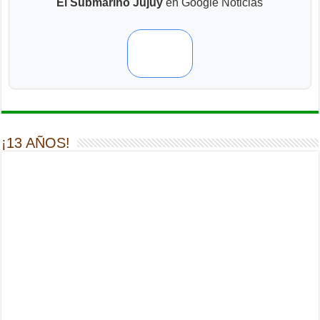
El Submarino Jujuy
en Google Noticias
¡13 AÑOS!