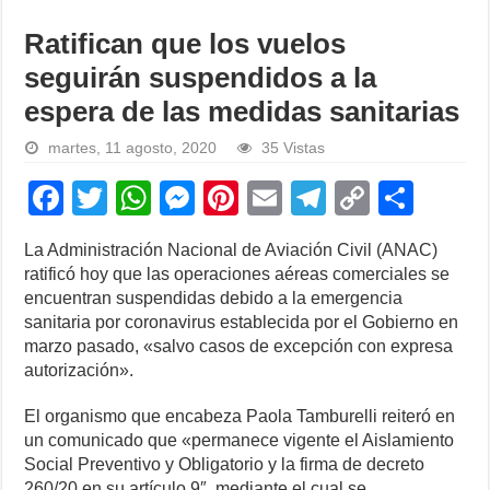
Ratifican que los vuelos
seguirán suspendidos a la
espera de las medidas sanitarias
martes, 11 agosto, 2020
35 Vistas
F
T
W
M
Pi
E
T
C
S
a
wi
h
e
nt
m
el
o
h
La Administración Nacional de Aviación Civil (ANAC)
c
tt
at
ss
er
ail
e
p
ar
ratificó hoy que las operaciones aéreas comerciales se
e
er
s
e
e
gr
y
e
encuentran suspendidas debido a la emergencia
sanitaria por coronavirus establecida por el Gobierno en
b
A
n
st
a
Li
marzo pasado, «salvo casos de excepción con expresa
o
p
g
m
n
autorización».
o
p
er
k
El organismo que encabeza Paola Tamburelli reiteró en
k
un comunicado que «permanece vigente el Aislamiento
Social Preventivo y Obligatorio y la firma de decreto
260/20 en su artículo 9″, mediante el cual se