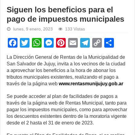
Siguen los beneficios para el
pago de impuestos municipales
lunes, 9 enero, 2023
133 Vistas
F
T
W
M
Pi
E
T
C
S
a
wi
h
e
nt
m
el
o
h
La Dirección General de Rentas de la Municipalidad de
c
tt
at
ss
er
ail
e
p
ar
San Salvador de Jujuy, invita a los vecinos de la ciudad
e
er
s
e
e
gr
y
e
a aprovechar los beneficios a la hora de abonar los
tributos municipales existentes, realizando el pago a
b
A
n
st
a
Li
través de la página web
www.rentasmunijujuy.gob.ar
o
p
g
m
n
Se puede acceder al plan de facilidades de pagos a
o
p
er
k
través de la página web de Rentas Municipal, tanto para
k
pagar los impuestos municipales, como para aprovechar
los descuentos existentes dentro de la moratoria vigente
desde el 2 hasta el 31 de enero de 2023.