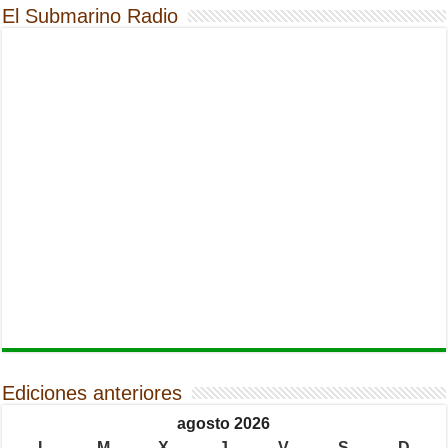
El Submarino Radio
Ediciones anteriores
agosto 2026
L
M
X
J
V
S
D