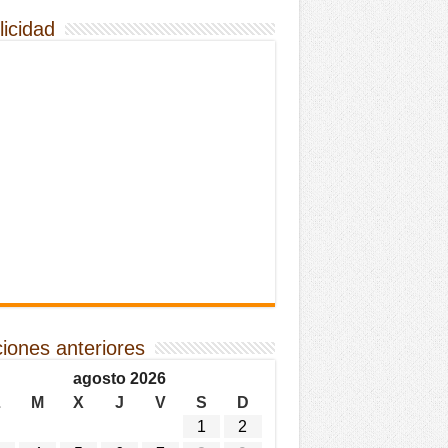
licidad
ciones anteriores
agosto 2026
L
M
X
J
V
S
D
1
2