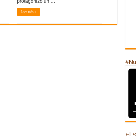
protagonizo un …
Leer más »
#Nu
El 