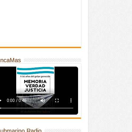
ncaMas
Submarino Radio