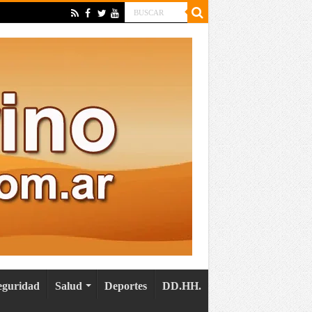
eguridad
Salud
Deportes
DD.HH.