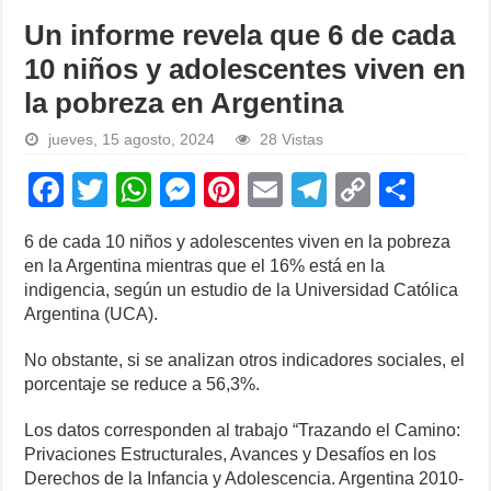
Un informe revela que 6 de cada
10 niños y adolescentes viven en
la pobreza en Argentina
jueves, 15 agosto, 2024
28 Vistas
F
T
W
M
Pi
E
T
C
S
a
wi
h
e
nt
m
el
o
h
6 de cada 10 niños y adolescentes viven en la pobreza
c
tt
at
ss
er
ail
e
p
ar
en la Argentina mientras que el 16% está en la
e
er
s
e
e
gr
y
e
indigencia, según un estudio de la Universidad Católica
Argentina (UCA).
b
A
n
st
a
Li
o
p
g
m
n
No obstante, si se analizan otros indicadores sociales, el
porcentaje se reduce a 56,3%.
o
p
er
k
k
Los datos corresponden al trabajo “Trazando el Camino:
Privaciones Estructurales, Avances y Desafíos en los
Derechos de la Infancia y Adolescencia. Argentina 2010-