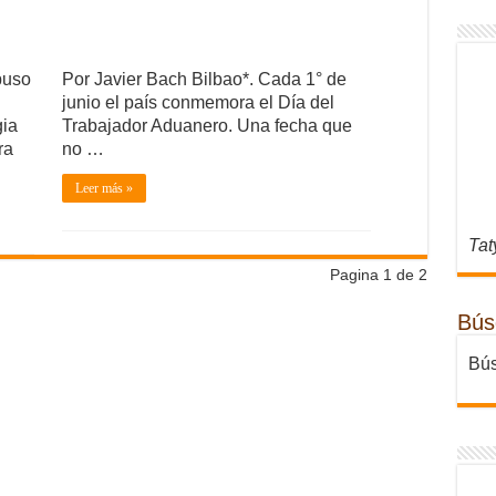
puso
Por Javier Bach Bilbao*. Cada 1° de
junio el país conmemora el Día del
gia
Trabajador Aduanero. Una fecha que
ra
no …
Leer más »
Tat
Pagina 1 de 2
Bús
Bús