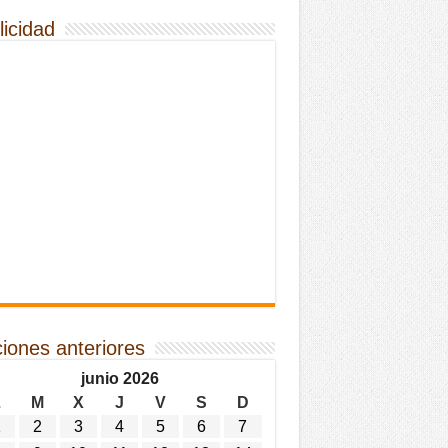
licidad
ciones anteriores
junio 2026
L
M
X
J
V
S
D
1
2
3
4
5
6
7