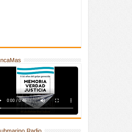
ncaMas
Submarino Radio