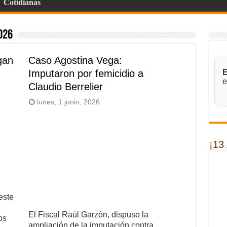
Cotidianas
026
gan
Caso Agostina Vega:
Imputaron por femicidio a
E
e
Claudio Berrelier
lunes, 1 junio, 2026
¡13
este
e
El Fiscal Raúl Garzón, dispuso la
os
ampliación de la imputación contra