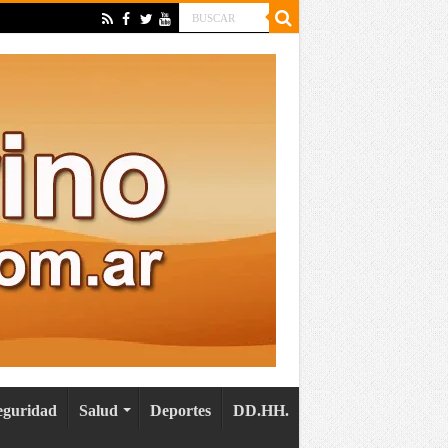
eguridad
Salud
Deportes
DD.HH.