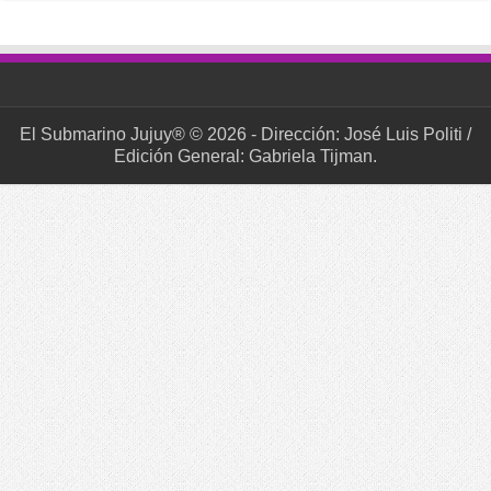
El Submarino Jujuy® © 2026 - Dirección: José Luis Politi /
Edición General: Gabriela Tijman.