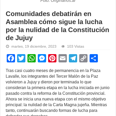
Foto: Originarios.ar
Comunidades debatirán en
Asamblea cómo sigue la lucha
por la nulidad de la Constitución
de Jujuy
martes, 19 diciembre, 2023
103 Vistas
F
T
W
M
Pi
E
T
C
S
a
wi
h
e
nt
m
el
o
h
Tras casi cuatro meses de permanencia en la Plaza
c
tt
at
ss
er
ail
e
p
ar
Lavalle, los integrantes del Tercer Malón de la Paz
e
er
s
e
e
gr
y
e
volvieron a Jujuy y dieron por terminada lo que
consideran la primera etapa en la lucha iniciada en junio
b
A
n
st
a
Li
pasado contra la reforma de la Constitución provincial.
o
p
g
m
n
Ahora se inicia una nueva etapa con el mismo objetivo
principal: la nulidad de la Carta Magna jujeña. Mientras
o
p
er
k
tanto, continuarán buscando formas de lucha para