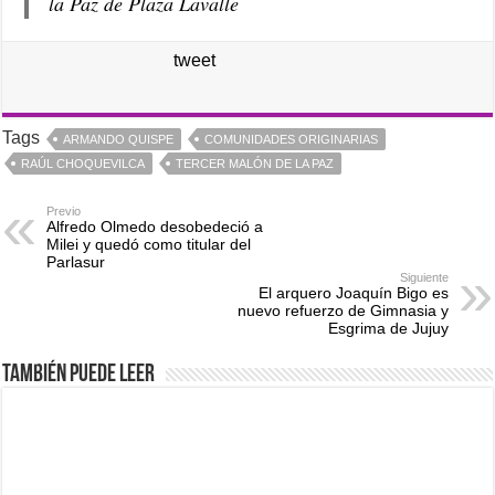
la Paz de Plaza Lavalle
tweet
Tags
ARMANDO QUISPE
COMUNIDADES ORIGINARIAS
RAÚL CHOQUEVILCA
TERCER MALÓN DE LA PAZ
Previo
Alfredo Olmedo desobedeció a
Milei y quedó como titular del
Parlasur
Siguiente
El arquero Joaquín Bigo es
nuevo refuerzo de Gimnasia y
Esgrima de Jujuy
También puede leer