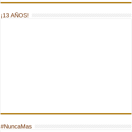
¡13 AÑOS!
#NuncaMas