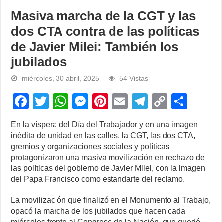
Masiva marcha de la CGT y las
dos CTA contra de las políticas
de Javier Milei: También los
jubilados
miércoles, 30 abril, 2025
54 Vistas
F
T
W
M
Pi
E
T
C
S
a
wi
h
e
nt
m
el
o
h
En la víspera del Día del Trabajador y en una imagen
c
tt
at
ss
er
ail
e
p
ar
inédita de unidad en las calles, la CGT, las dos CTA,
e
er
s
e
e
gr
y
e
gremios y organizaciones sociales y políticas
protagonizaron una masiva movilización en rechazo de
b
A
n
st
a
Li
las políticas del gobierno de Javier Milei, con la imagen
o
p
g
m
n
del Papa Francisco como estandarte del reclamo.
o
p
er
k
La movilización que finalizó en el Monumento al Trabajo,
k
opacó la marcha de los jubilados que hacen cada
miércoles frente al Congreso de la Nación, que quedó