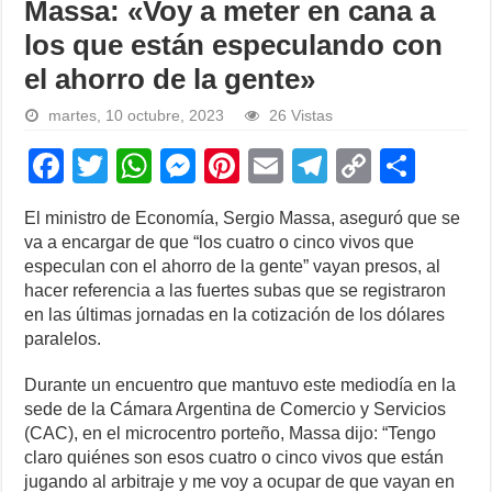
Massa: «Voy a meter en cana a
los que están especulando con
el ahorro de la gente»
martes, 10 octubre, 2023
26 Vistas
F
T
W
M
Pi
E
T
C
S
a
wi
h
e
nt
m
el
o
h
El ministro de Economía, Sergio Massa, aseguró que se
c
tt
at
ss
er
ail
e
p
ar
va a encargar de que “los cuatro o cinco vivos que
e
er
s
e
e
gr
y
e
especulan con el ahorro de la gente” vayan presos, al
hacer referencia a las fuertes subas que se registraron
b
A
n
st
a
Li
en las últimas jornadas en la cotización de los dólares
o
p
g
m
n
paralelos.
o
p
er
k
Durante un encuentro que mantuvo este mediodía en la
k
sede de la Cámara Argentina de Comercio y Servicios
(CAC), en el microcentro porteño, Massa dijo: “Tengo
claro quiénes son esos cuatro o cinco vivos que están
jugando al arbitraje y me voy a ocupar de que vayan en