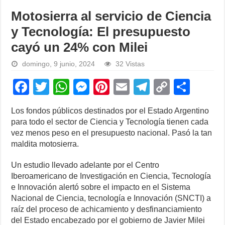
Motosierra al servicio de Ciencia
y Tecnología: El presupuesto
cayó un 24% con Milei
domingo, 9 junio, 2024
32 Vistas
F
T
W
M
Pi
E
T
C
S
a
wi
h
e
nt
m
el
o
h
Los fondos públicos destinados por el Estado Argentino
c
tt
at
ss
er
ail
e
p
ar
para todo el sector de Ciencia y Tecnología tienen cada
e
er
s
e
e
gr
y
e
vez menos peso en el presupuesto nacional. Pasó la tan
maldita motosierra.
b
A
n
st
a
Li
o
p
g
m
n
Un estudio llevado adelante por el Centro
Iberoamericano de Investigación en Ciencia, Tecnología
o
p
er
k
e Innovación alertó sobre el impacto en el Sistema
k
Nacional de Ciencia, tecnología e Innovación (SNCTI) a
raíz del proceso de achicamiento y desfinanciamiento
del Estado encabezado por el gobierno de Javier Milei