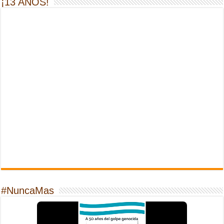
¡13 AÑOS!
#NuncaMas