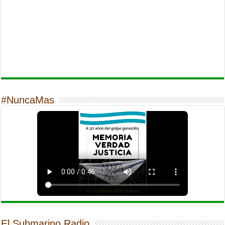
#NuncaMas
El Submarino Radio