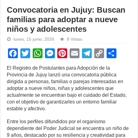
Convocatoria en Jujuy: Buscan
familias para adoptar a nueve
niños y adolescentes
lunes, 15 junio, 2026
8 Vistas
F
T
W
M
Pi
E
T
C
S
a
wi
h
e
nt
m
el
o
h
El Registro de Postulantes para Adopción de la
c
tt
at
ss
er
ail
e
p
ar
Provincia de Jujuy lanzó una convocatoria pública
e
er
s
e
e
gr
y
e
dirigida a personas, familias o parejas interesadas en
adoptar a nueve niños, niñas y adolescentes que
b
A
n
st
a
Li
actualmente se encuentran bajo el cuidado del Estado,
o
p
g
m
n
con el objetivo de garantizarles un entorno familiar
estable y afectivo.
o
p
er
k
k
Entre los perfiles difundidos por el organismo
dependiente del Poder Judicial se encuentra un niño de
9 años, destacado por su resiliencia y creatividad para