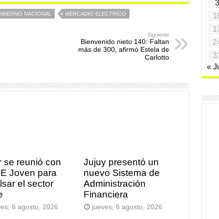
BIERNO NACIONAL
MERCADIO ELECTRICO
1
1
Siguiente
Bienvenido nieto 140: Faltan
2
más de 300, afirmó Estela de
3
Carlotto
« J
r se reunió con
Jujuy presentó un
E Joven para
nuevo Sistema de
lsar el sector
Administración
e
Financiera
ves, 6 agosto, 2026
jueves, 6 agosto, 2026