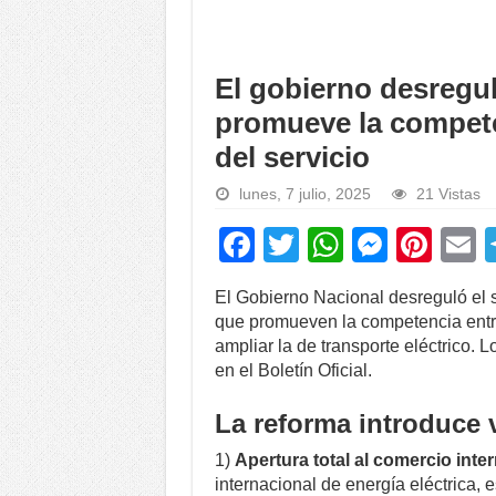
El gobierno desregul
promueve la compete
del servicio
lunes, 7 julio, 2025
21 Vistas
F
T
W
M
Pi
a
wi
h
e
nt
El Gobierno Nacional desreguló el s
c
tt
at
ss
er
a
que promueven la competencia entre
e
er
s
e
e
ampliar la de transporte eléctrico. 
en el Boletín Oficial.
b
A
n
st
o
p
g
La reforma introduce 
o
p
er
1)
Apertura total al comercio inte
k
internacional de energía eléctrica, 