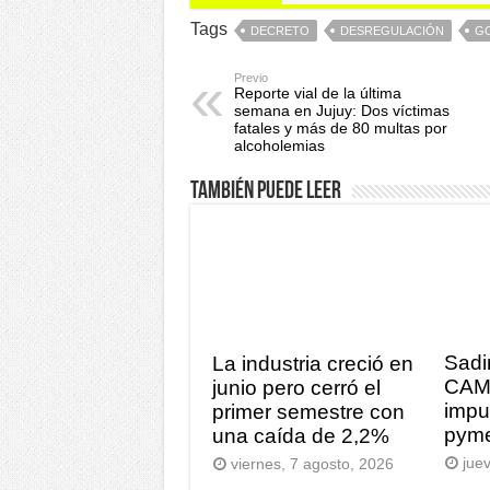
Tags
DECRETO
DESREGULACIÓN
GO
Previo
Reporte vial de la última
semana en Jujuy: Dos víctimas
fatales y más de 80 multas por
alcoholemias
También puede leer
Sadi
La industria creció en
CAM
junio pero cerró el
impu
primer semestre con
pym
una caída de 2,2%
jue
viernes, 7 agosto, 2026