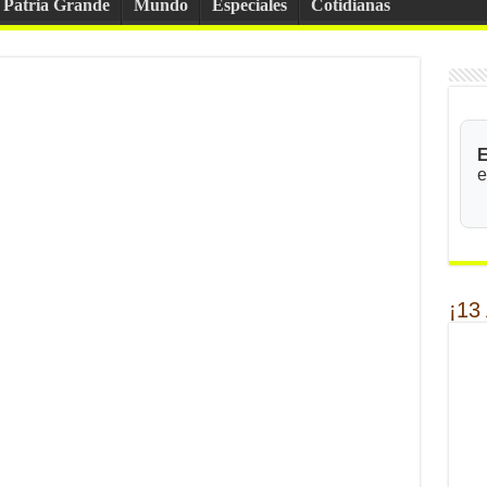
Patria Grande
Mundo
Especiales
Cotidianas
E
e
¡13