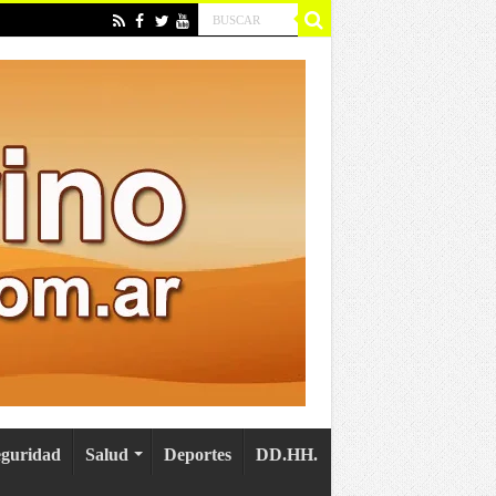
eguridad
Salud
Deportes
DD.HH.