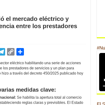
ó el mercado eléctrico y
ncia entre los prestadores
#Nu
E
T
C
S
m
el
o
h
ector eléctrico habilitando una serie de acciones
il
e
p
ar
 los prestadores de servicios y un plan para
gr
y
e
Lo hizo a través del decreto 450/2025 publicado hoy
a
Li
m
n
varias medidas clave:
k
rnacional:
Se habilita la apertura total al comercio
estableciendo reglas claras y previsibles. El Estado
El 