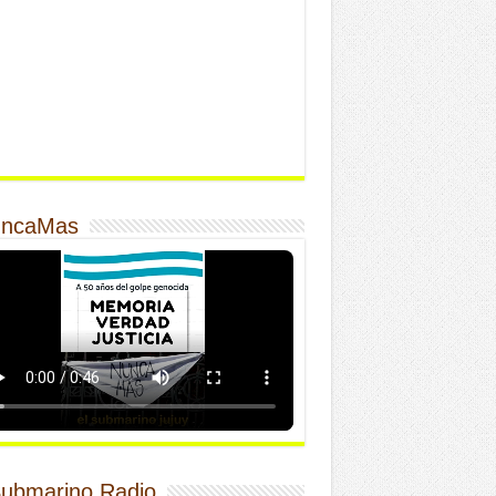
ncaMas
Submarino Radio