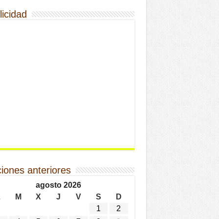
licidad
ciones anteriores
agosto 2026
L
M
X
J
V
S
D
1
2