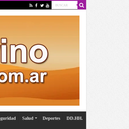
eguridad
Salud
Deportes
DD.HH.