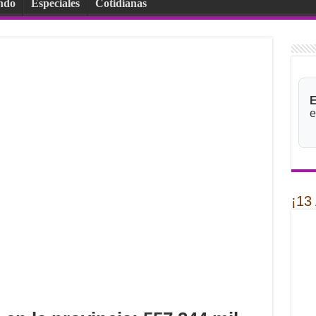
ndo
Especiales
Cotidianas
E
e
¡13