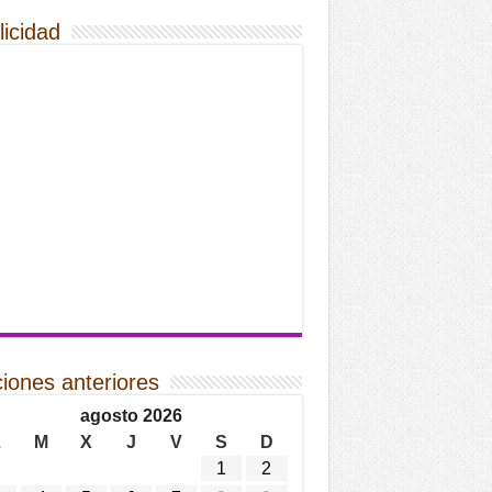
licidad
ciones anteriores
agosto 2026
L
M
X
J
V
S
D
1
2