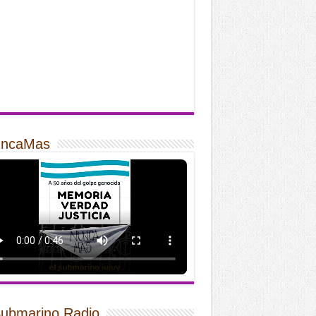
ncaMas
Submarino Radio