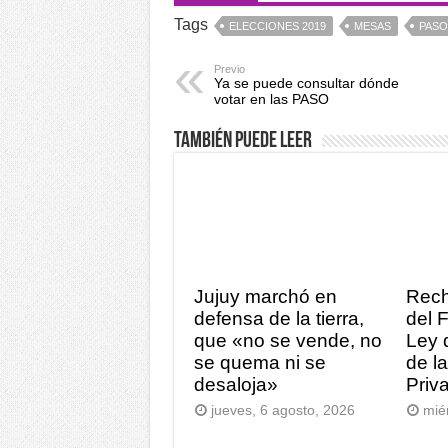
Tags
ELECCIONES 2019
MESAS
PASO
Previo
Ya se puede consultar dónde
votar en las PASO
También puede leer
Jujuy marchó en
Rech
defensa de la tierra,
del 
que «no se vende, no
Ley 
se quema ni se
de l
desaloja»
Priv
jueves, 6 agosto, 2026
mié