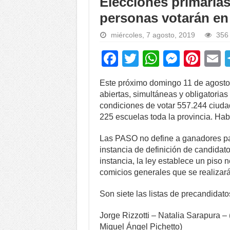
Elecciones primarias 
personas votarán en
miércoles, 7 agosto, 2019
356 
F
T
W
M
Pi
a
wi
h
e
nt
Este próximo domingo 11 de agosto, 
c
tt
at
ss
er
a
abiertas, simultáneas y obligatorias
e
er
s
e
e
condiciones de votar 557.244 ciud
225 escuelas toda la provincia. Ha
b
A
n
st
o
p
g
Las PASO no define a ganadores par
instancia de definición de candidato
o
p
er
instancia, la ley establece un piso 
k
comicios generales que se realizará
Son siete las listas de precandidat
Jorge Rizzotti – Natalia Sarapura –
Miguel Ángel Pichetto)