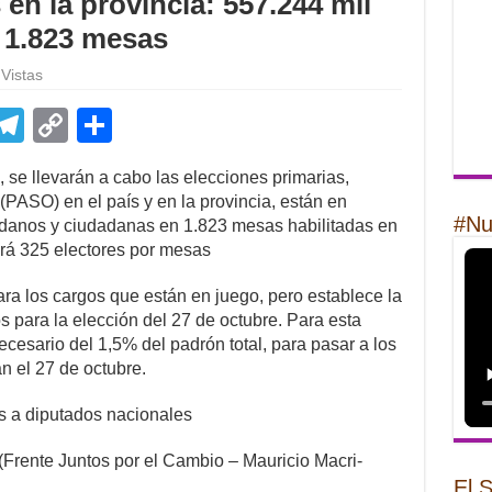
en la provincia: 557.244 mil
 1.823 mesas
Vistas
E
T
C
S
m
el
o
h
se llevarán a cabo las elecciones primarias,
il
e
p
ar
 (PASO) en el país y en la provincia, están en
gr
y
e
#Nu
adanos y ciudadanas en 1.823 mesas habilitadas en
brá 325 electores por mesas
a
Li
m
n
a los cargos que están en juego, pero establece la
s para la elección del 27 de octubre. Para esta
k
necesario del 1,5% del padrón total, para pasar a los
n el 27 de octubre.
os a diputados nacionales
 (Frente Juntos por el Cambio – Mauricio Macri-
El 