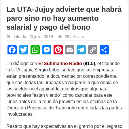
La UTA-Jujuy advierte que habrá
paro sino no hay aumento
salarial y pago del bono
sábado, 20 julio, 2019
294 Vistas
F
T
W
M
Pi
E
T
C
S
a
wi
h
e
nt
m
el
o
h
En diálogo con
El Submarino Radio
(91.5)
, el titular de
c
tt
at
ss
er
ail
e
p
ar
la UTA Jujuy, Sergio Lobo, señaló que las empresas
e
er
s
e
e
gr
y
e
están presentando la documentación correspondiente,
que casi todas las urbanas ya pagaron lo que debía de
b
A
n
st
a
Li
los sueldos y el aguinaldo, mientras que algunas
o
p
g
m
n
provinciales “están viendo” cómo cancelar para este
lunes antes de la reunión prevista en las oficinas de la
o
p
er
k
Dirección Provincial de Transporte entre todas las partes
k
involucradas.
Resaltó que hay expectativas en el gremio por el regreso