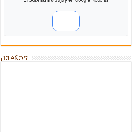
El Submarino Jujuy
en Google Noticias
¡13 AÑOS!