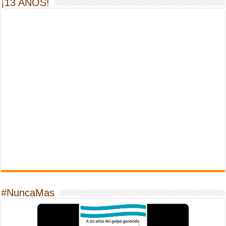
¡13 AÑOS!
#NuncaMas