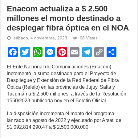
Enacom actualiza a $ 2.500
millones el monto destinado a
desplegar fibra óptica en el NOA
sábado, 4 noviembre, 2023
68 Vistas
F
T
W
M
Pi
E
T
C
S
a
wi
h
e
nt
m
el
o
h
El Ente Nacional de Comunicaciones (Enacom)
c
tt
at
ss
er
ail
e
p
ar
incrementó la suma destinada para el Proyecto de
e
er
s
e
e
gr
y
e
Despliegue y Extensión de la Red Federal de Fibra
Óptica (Refefo) en las provincias de Jujuy, Salta y
b
A
n
st
a
Li
Tucumán a $ 2.500 millones, a través de la Resolución
o
p
g
m
n
1550/2023 publicada hoy en el Boletín Oficial.
o
p
er
k
La disposición incrementa el monto del programa,
k
lanzado en agosto de 2022 y ejecutado por Arsat, de
$1.092.814.290,47 a $ 2.500.000.000.